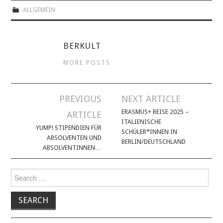
ALLGEMEIN
BERKULT
MORE POSTS
PREVIOUS
NEXT ARTICLE
Post navigation
ERASMUS+ REISE 2025 –
ARTICLE
ITALIENISCHE
YUMP! STIPENDIEN FÜR
SCHÜLER*INNEN IN
ABSOLVENTEN UND
BERLIN/DEUTSCHLAND
ABSOLVENTINNEN…
Search for: