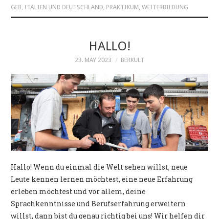
GEB
,
ITALIEN UND DEUTSCHLAND
,
PRAKTIKUM
,
WEITERBILDUNG
HALLO!
23. MAY 2023
BERKULT
Hallo! Wenn du einmal die Welt sehen willst, neue
Leute kennen lernen möchtest, eine neue Erfahrung
erleben möchtest und vor allem, deine
Sprachkenntnisse und Berufserfahrung erweitern
willst, dann bist du genau richtig bei uns! Wir helfen dir