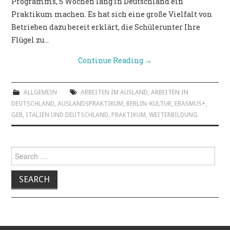
Programms, 5 Wochen lang in Deutschland ein
Praktikum machen. Es hat sich eine große Vielfalt von
Betrieben dazu bereit erklärt, die Schülerunter Ihre
Flügel zu…
Continue Reading
→
ALLGEMEIN
ARBEITEN IM AUSLAND
,
ARBEITEN IN
DEUTSCHLAND
,
AUSLANDSPRAKTIKUM
,
BERLIN-KULTUR
,
ERASMUS+
,
GEB
,
ITALIEN UND DEUTSCHLAND
,
PRAKTIKUM
,
WEITERBILDUNG
Search for: