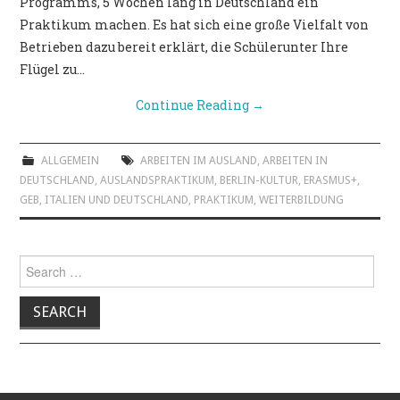
Programms, 5 Wochen lang in Deutschland ein
Praktikum machen. Es hat sich eine große Vielfalt von
Betrieben dazu bereit erklärt, die Schülerunter Ihre
Flügel zu…
Continue Reading
→
ALLGEMEIN
ARBEITEN IM AUSLAND
,
ARBEITEN IN
DEUTSCHLAND
,
AUSLANDSPRAKTIKUM
,
BERLIN-KULTUR
,
ERASMUS+
,
GEB
,
ITALIEN UND DEUTSCHLAND
,
PRAKTIKUM
,
WEITERBILDUNG
Search for: